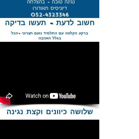
נגינה טובה - בהצלחה
דיוניסיס תאודורו
052-4323346
חשוב לדעת - תעשו בדיקה
ברקע הקלטה עם התלמיד נועם חצרוני -הכל
בגלל האהבה
שלושה כיוונים וקצת נגינה