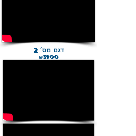
דגם מס׳ 2
₪3900