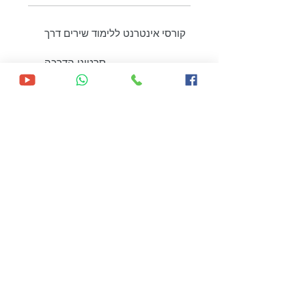
קורסי אינטרנט ללימוד שירים דרך
סרטוני הדרכה
לימוד מקאמים יווניים, סולמות,
תיאוריה והרמוניות
מקור הידע הגדול והאיכותי ביותר
ללימוד בוזוקי
פלייבקים לשירי
החוברת-במהירויות שונות לתרגול